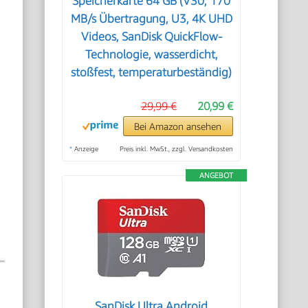
Speicherkarte 64 GB (V30, 170
MB/s Übertragung, U3, 4K UHD
Videos, SanDisk QuickFlow-
Technologie, wasserdicht,
stoßfest, temperaturbeständig)
29,99 €
20,99 €
Bei Amazon ansehen
*
Anzeige
Preis inkl. MwSt., zzgl. Versandkosten
ANGEBOT
SanDisk Ultra Android