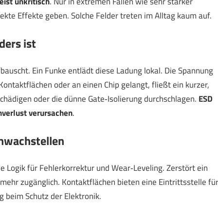
st unkritisch
. Nur in extremen Fällen wie sehr starker
kte Effekte geben. Solche Felder treten im Alltag kaum auf.
ers ist
ufbauscht. Ein Funke entlädt diese Ladung lokal. Die Spannung
ontaktflächen oder an einen Chip gelangt, fließt ein kurzer,
schädigen oder die dünne Gate‑Isolierung durchschlagen.
ESD
nverlust verursachen
.
chwachstellen
ie Logik für Fehlerkorrektur und Wear‑Leveling. Zerstört ein
 mehr zugänglich. Kontaktflächen bieten eine Eintrittsstelle fü
g beim Schutz der Elektronik.