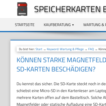
Zum
SPEICHERKARTEN 
Inhalt
springen
STARTSEITE
KAUFBERATUNG
WARTUNG & 
Du bist hier:
Start
→
Keyword: Wartung & Pflege
→
FAQ
→ Können
KÖNNEN STARKE MAGNETFELD
SD‑KARTEN BESCHÄDIGEN?
Du kennst das sicher. Die SD‑Karte steckt noch in 
schiebst eine Micro‑SD in den Kartenleser am Laptop
mehrere Karten offen auf dem Basteltisch. Solche A
Magnetfelder oder statische Aufladung eine SD‑Kar