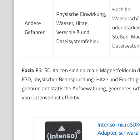
Hoch bei
Physische Einwirkung,
Wasserschä
Andere
Wasser, Hitze,
oder starke
Gefahren
Verschleiß und
Stößen. Mod
Dateisystemfehler.
Dateisystem
Fazit:
Für SD‑Karten sind normale Magnetfelder in d
ESD, physischer Beanspruchung, Hitze und Feuchtig
gehören antistatische Aufbewahrung, geerdetes Arb
von Datenverlust effektiv.
Intenso microSDXC
Adapter, schwarz