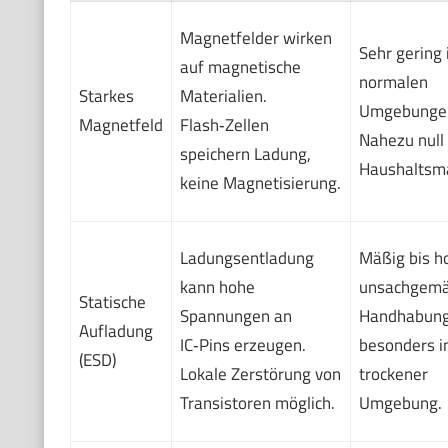
Magnetfelder wirken
Sehr gering 
auf magnetische
normalen
Starkes
Materialien.
Umgebunge
Magnetfeld
Flash‑Zellen
Nahezu null 
speichern Ladung,
Haushaltsm
keine Magnetisierung.
Ladungsentladung
Mäßig bis h
kann hohe
unsachgem
Statische
Spannungen an
Handhabung
Aufladung
IC‑Pins erzeugen.
besonders i
(ESD)
Lokale Zerstörung von
trockener
Transistoren möglich.
Umgebung.