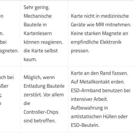
Sehr gering.
in
Mechanische
Karte nicht in medizinische
Bauteile in
Geräte wie MRI mitnehmen.
n.
Kartenlesern
Keine starken Magnete an
bei
können reagieren,
empfindliche Elektronik
agneten.
die Karte selbst
pressen.
kaum.
Karte an den Rand fassen.
och bei
Möglich, wenn
Auf Metallkontakt erden.
äßer
Entladung Bauteile
ESD‑Armband benutzen bei
,
zerstört. Vor allem
intensiver Arbeit.
n
die
Aufbewahrung in
Controller‑Chips
antistatischen Hüllen oder
sind betroffen.
ESD‑Beuteln.