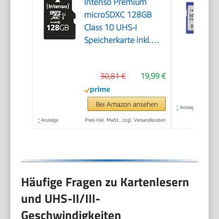
Intenso Premium
microSDXC 128GB
Class 10 UHS-I
Speicherkarte inkl.
SD-Adapter (bis zu 90
MB/s), schwarz
30,81 €
19,99 €
Bei Amazon ansehen
*
Anzeige
*
Anzeige
Preis inkl. MwSt., zzgl. Versandkosten
Häufige Fragen zu Kartenlesern
und UHS-II/III-
Geschwindigkeiten