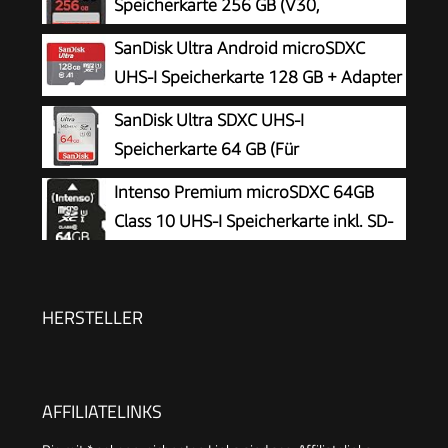
Speicherkarte 256 GB (V30,
Übertragungsgeschwindigkeit 200
SanDisk Ultra Android microSDXC
MB/s, U3, 4K UHD Videos, SanDisk QuickFlow-
UHS-I Speicherkarte 128 GB + Adapter
Technologie, temperaturbeständig)
(Für Smartphones und Tablets, A1,
SanDisk Ultra SDXC UHS-I
Class 10, U1, Full HD-Videos, bis zu 140 MB/s
Speicherkarte 64 GB (Für
Lesegeschwindigkeit) single Pack
Kompaktkameras der Einstiegs- und
Intenso Premium microSDXC 64GB
Mittelklasse, Full HD-Videos, U1, C10,V10, bis
Class 10 UHS-I Speicherkarte inkl. SD-
140 MB/s Lesegeschwindigkeit, 10 Jahre
Adapter (bis zu 90 MB/s), schwarz
Garantie)
HERSTELLER
AFFILIATELINKS