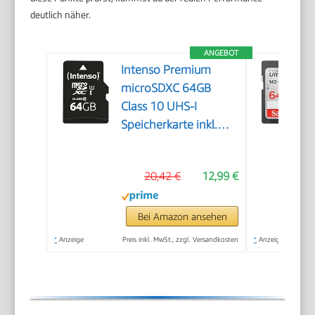
deutlich näher.
ANGEBOT
Intenso Premium
microSDXC 64GB
Class 10 UHS-I
Speicherkarte inkl.
SD-Adapter (bis zu 90
MB/s), schwarz
20,42 €
12,99 €
Bei Amazon ansehen
*
Anzeige
Preis inkl. MwSt., zzgl. Versandkosten
*
Anzeige