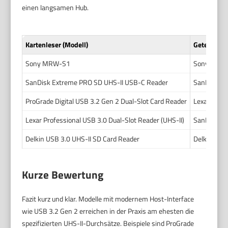
einen langsamen Hub.
Kartenleser (Modell)
Getestete K
Sony MRW-S1
Sony SF-G 
SanDisk Extreme PRO SD UHS-II USB-C Reader
SanDisk Ex
ProGrade Digital USB 3.2 Gen 2 Dual-Slot Card Reader
Lexar Profe
Lexar Professional USB 3.0 Dual-Slot Reader (UHS-II)
SanDisk Ex
Delkin USB 3.0 UHS-II SD Card Reader
Delkin Blac
Kurze Bewertung
Fazit kurz und klar. Modelle mit modernem Host-Interface
wie USB 3.2 Gen 2 erreichen in der Praxis am ehesten die
spezifizierten UHS-II-Durchsätze. Beispiele sind ProGrade