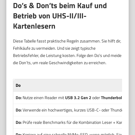
Do’s & Don’ts beim Kauf und
Betrieb von UHS-II/III-
Kartenlesern
Diese Tabelle fasst praktische Regeln zusammen. Sie hilft dir,
Fehlkäufe zu vermeiden. Und sie zeigt typische
Betriebsfehler, die Leistung kosten. Folge den Do’s und meide
die Don’ts, um reale Geschwindigkeiten zu erreichen.
Do
Do:
Nutze einen Reader mit
USB 3.2 Gen 2
oder
Thunderbolt
. Dies
Do:
Verwende ein hochwertiges, kurzes USB-C- oder Thunderbolt-Kabe
Do:
Prüfe reale Benchmarks für die Kombination Leser + Karte. So 
Do:
Kopiere auf eine schnelle NVMe-SSD, wenn möglich. Sie verhind