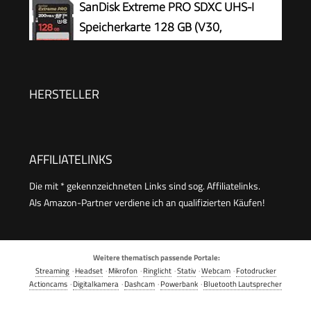
SanDisk Extreme PRO SDXC UHS-I
Class 10, U1, Full HD-Videos, bis zu 140 MB/s
Speicherkarte 128 GB (V30,
Lesegeschwindigkeit) single Pack
Übertragungsgeschwindigkeit 200
MB/s, U3, 4K UHD Videos, SanDisk QuickFlow-
Technologie, temperaturbeständig)
HERSTELLER
AFFILIATELINKS
Die mit * gekennzeichneten Links sind sog. Affiliatelinks.
Als Amazon-Partner verdiene ich an qualifizierten Käufen!
Weitere thematisch passende Portale:
Streaming
·
Headset
·
Mikrofon
·
Ringlicht
·
Stativ
·
Webcam
·
Fotodrucker
Actioncams
·
Digitalkamera
·
Dashcam
·
Powerbank
·
Bluetooth Lautsprecher