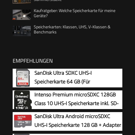
Kaufratgeber: Welche Speicherkarte für meine
Geräte?
Speicherkarten: Klassen, UHS, V-Klassen &
Benchmarks
EMPFEHLUNGEN
SanDisk Ultra SDXC UHS-I
Speicherkarte 64 GB (Für
Kompaktkameras der Einstiegs- und
Intenso Premium microSDXC 128GB
Mittelklasse, Full HD-Videos, U1, C10,V10, bis
Class 10 UHS-I Speicherkarte inkl. SD-
140 MB/s Lesegeschwindigkeit, 10 Jahre
Adapter (bis zu 90 MB/s), schwarz
SanDisk Ultra Android microSDXC
Garantie)
UHS-I Speicherkarte 128 GB + Adapter
(Für Smartphones und Tablets, A1,