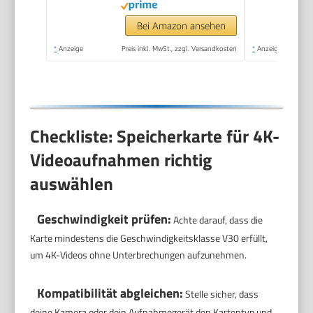
Technologie,
wasserdicht, stoßfest,
Bei Amazon ansehen
temperaturbeständig)
*
Anzeige
Preis inkl. MwSt., zzgl. Versandkosten
*
Anzeige
Checkliste: Speicherkarte für 4K-
Videoaufnahmen richtig
auswählen
Geschwindigkeit prüfen:
Achte darauf, dass die
Karte mindestens die Geschwindigkeitsklasse V30 erfüllt,
um 4K-Videos ohne Unterbrechungen aufzunehmen.
Kompatibilität abgleichen:
Stelle sicher, dass
deine Kamera oder dein Aufnahmegerät den Kartentyp und