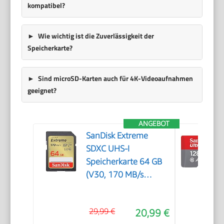
kompatibel?
Wie wichtig ist die Zuverlässigkeit der
Speicherkarte?
Sind microSD-Karten auch für 4K-Videoaufnahmen
geeignet?
ANGEBOT
SanDisk Extreme
SDXC UHS-I
Speicherkarte 64 GB
(V30, 170 MB/s
Übertragung, U3, 4K
UHD Videos, SanDisk
29,99 €
20,99 €
QuickFlow-