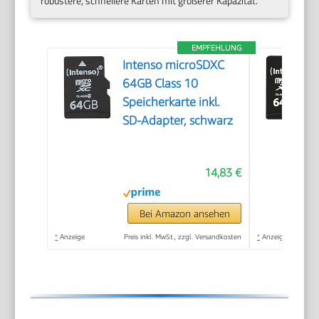
robustere, schnellere Karten mit größerer Kapazität.
EMPFEHLUNG
Intenso microSDXC
64GB Class 10
Speicherkarte inkl.
SD-Adapter, schwarz
14,83 €
Bei Amazon ansehen
*
Anzeige
Preis inkl. MwSt., zzgl. Versandkosten
*
Anzeige