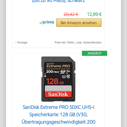
(bis zu 90 MB/s), schwarz
20,42 €
12,99 €
Bei Amazon ansehen
*
Anzeige
Preis inkl. MwSt., zzgl. Versandkosten
ANGEBOT
SanDisk Extreme PRO SDXC UHS-I
Speicherkarte 128 GB (V30,
Übertragungsgeschwindigkeit 200