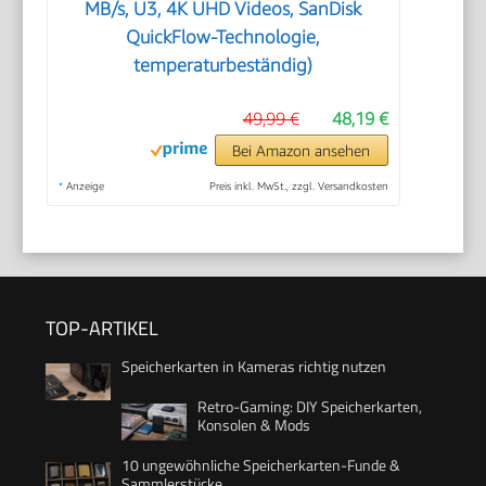
MB/s, U3, 4K UHD Videos, SanDisk
QuickFlow-Technologie,
temperaturbeständig)
49,99 €
48,19 €
Bei Amazon ansehen
*
Anzeige
Preis inkl. MwSt., zzgl. Versandkosten
TOP-ARTIKEL
Speicherkarten in Kameras richtig nutzen
Retro-Gaming: DIY Speicherkarten,
Konsolen & Mods
10 ungewöhnliche Speicherkarten-Funde &
Sammlerstücke