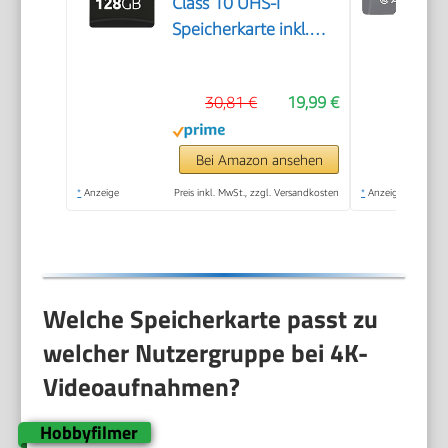
Class 10 UHS-I
Speicherkarte inkl.
SD-Adapter (bis zu 90
MB/s), schwarz
30,81 €
19,99 €
Bei Amazon ansehen
*
Anzeige
Preis inkl. MwSt., zzgl. Versandkosten
*
Anzeige
Welche Speicherkarte passt zu
welcher Nutzergruppe bei 4K-
Videoaufnahmen?
Hobbyfilmer