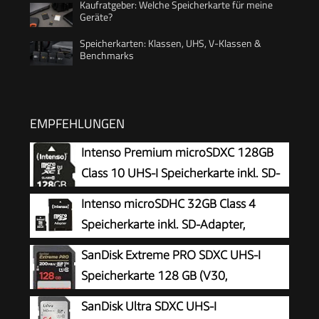
Kaufratgeber: Welche Speicherkarte für meine
Geräte?
Speicherkarten: Klassen, UHS, V-Klassen &
Benchmarks
EMPFEHLUNGEN
Intenso Premium microSDXC 128GB
Class 10 UHS-I Speicherkarte inkl. SD-
Adapter (bis zu 90 MB/s), schwarz
Intenso microSDHC 32GB Class 4
Speicherkarte inkl. SD-Adapter,
schwarz
SanDisk Extreme PRO SDXC UHS-I
Speicherkarte 128 GB (V30,
Übertragungsgeschwindigkeit 200
SanDisk Ultra SDXC UHS-I
MB/s, U3, 4K UHD Videos, SanDisk QuickFlow-