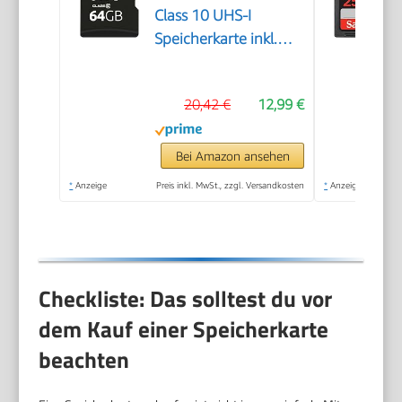
Class 10 UHS-I
Speicherkarte inkl.
SD-Adapter (bis zu 90
MB/s), schwarz
20,42 €
12,99 €
Bei Amazon ansehen
*
Anzeige
Preis inkl. MwSt., zzgl. Versandkosten
*
Anzeige
Checkliste: Das solltest du vor
dem Kauf einer Speicherkarte
beachten