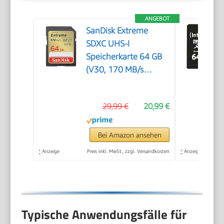
ANGEBOT
SanDisk Extreme
SDXC UHS-I
Speicherkarte 64 GB
(V30, 170 MB/s
Übertragung, U3, 4K
UHD Videos, SanDisk
29,99 €
20,99 €
QuickFlow-
Technologie,
wasserdicht, stoßfest,
Bei Amazon ansehen
temperaturbeständig)
*
Anzeige
Preis inkl. MwSt., zzgl. Versandkosten
*
Anzeige
Typische Anwendungsfälle für