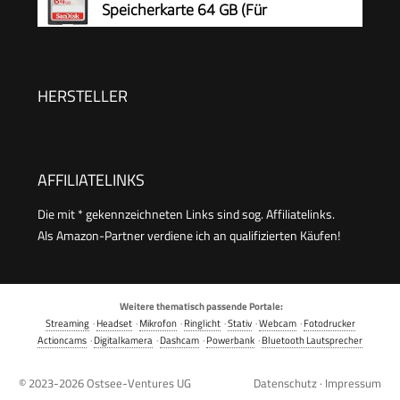
Speicherkarte 64 GB (Für
Technologie, temperaturbeständig)
Kompaktkameras der Einstiegs- und
Mittelklasse, Full HD-Videos, U1, C10,V10, bis
140 MB/s Lesegeschwindigkeit, 10 Jahre
HERSTELLER
Garantie)
AFFILIATELINKS
Die mit * gekennzeichneten Links sind sog. Affiliatelinks.
Als Amazon-Partner verdiene ich an qualifizierten Käufen!
Weitere thematisch passende Portale:
Streaming
·
Headset
·
Mikrofon
·
Ringlicht
·
Stativ
·
Webcam
·
Fotodrucker
Actioncams
·
Digitalkamera
·
Dashcam
·
Powerbank
·
Bluetooth Lautsprecher
© 2023-2026
Ostsee-Ventures UG
Datenschutz
·
Impressum