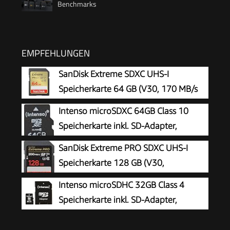
Benchmarks
EMPFEHLUNGEN
SanDisk Extreme SDXC UHS-I
Speicherkarte 64 GB (V30, 170 MB/s
Übertragung, U3, 4K UHD Videos,
Intenso microSDXC 64GB Class 10
SanDisk QuickFlow-Technologie, wasserdicht,
Speicherkarte inkl. SD-Adapter,
stoßfest, temperaturbeständig)
schwarz
SanDisk Extreme PRO SDXC UHS-I
Speicherkarte 128 GB (V30,
Übertragungsgeschwindigkeit 200
Intenso microSDHC 32GB Class 4
MB/s, U3, 4K UHD Videos, SanDisk QuickFlow-
Speicherkarte inkl. SD-Adapter,
Technologie, temperaturbeständig)
schwarz