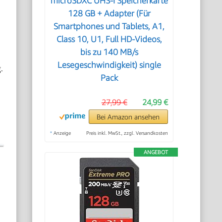
microSDXC UHS-I Speicherkarte
128 GB + Adapter (Für
Smartphones und Tablets, A1,
Class 10, U1, Full HD-Videos,
bis zu 140 MB/s
Lesegeschwindigkeit) single
.
Pack
27,99 €
24,99 €
Bei Amazon ansehen
*
Anzeige
Preis inkl. MwSt., zzgl. Versandkosten
ANGEBOT