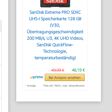
SanDisk Extreme PRO SDXC
UHS-I Speicherkarte 128 GB
(V30,
Übertragungsgeschwindigkeit
200 MB/s, U3, 4K UHD Videos,
SanDisk QuickFlow-
Technologie,
temperaturbeständig)
49,99 €
48,19 €
Bei Amazon ansehen
*
Anzeige
Preis inkl. MwSt., zzgl. Versandkosten