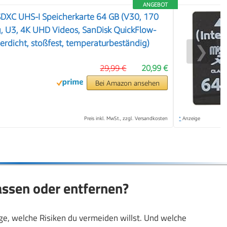
ANGEBOT
SDXC UHS-I Speicherkarte 64 GB (V30, 170
, U3, 4K UHD Videos, SanDisk QuickFlow-
erdicht, stoßfest, temperaturbeständig)
❯
29,99 €
20,99 €
Bei Amazon ansehen
Preis inkl. MwSt., zzgl. Versandkosten
*
Anzeige
assen oder entfernen?
ege, welche Risiken du vermeiden willst. Und welche