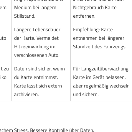
nem
Medium bei langem
Nichtgebrauch Karte
Stillstand.
entfernen.
g
Längere Lebensdauer
Empfehlung: Karte
uto
der Karte. Vermeidet
entnehmen bei längerer
Hitzeeinwirkung im
Standzeit des Fahrzeugs.
verschlossenen Auto.
t zu
Daten sind sicher, wenn
Für Langzeitüberwachung
siko
du Karte entnimmst.
Karte im Gerät belassen,
Karte lässt sich extern
aber regelmäßig wechseln
archivieren.
und sichern.
schem Stress. Bessere Kontrolle über Daten.