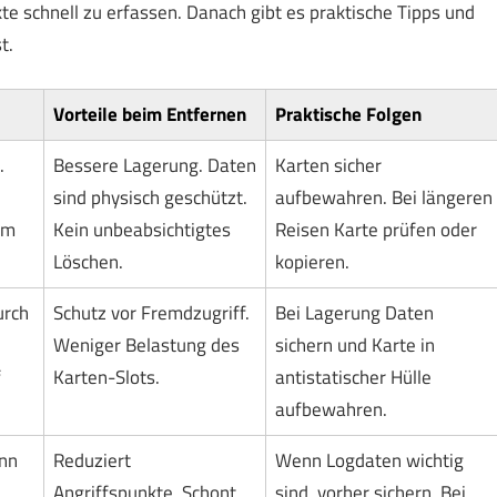
kte schnell zu erfassen. Danach gibt es praktische Tipps und
t.
Vorteile beim Entfernen
Praktische Folgen
.
Bessere Lagerung. Daten
Karten sicher
sind physisch geschützt.
aufbewahren. Bei längeren
em
Kein unbeabsichtigtes
Reisen Karte prüfen oder
Löschen.
kopieren.
urch
Schutz vor Fremdzugriff.
Bei Lagerung Daten
Weniger Belastung des
sichern und Karte in
f
Karten-Slots.
antistatischer Hülle
aufbewahren.
nn
Reduziert
Wenn Logdaten wichtig
Angriffspunkte. Schont
sind, vorher sichern. Bei