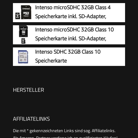
Übertragung, U3, 4K UHD Videos,
Intenso microSDHC 32GB Class 4
SanDisk QuickFlow-Technologie, wasserdicht,
Speicherkarte inkl. SD-Adapter,
stoßfest, temperaturbeständig)
schwarz
Intenso microSDHC 32GB Class 10
Speicherkarte inkl. SD-Adapter,
schwarz
Intenso SDHC 32GB Class 10
Speicherkarte
HERSTELLER
AFFILIATELINKS
Die mit * gekennzeichneten Links sind sog. Affiliatelinks.
Als Amazon-Partner verdiene ich an qualifizierten Käufen!