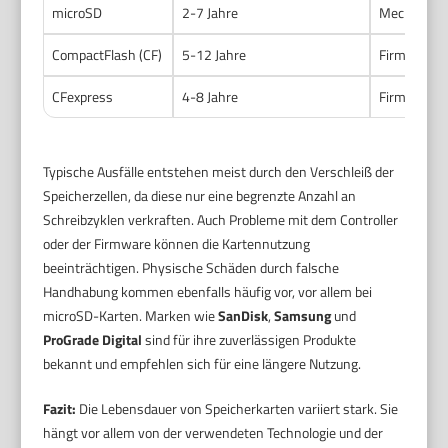
microSD
2-7 Jahre
Mechanisch
CompactFlash (CF)
5-12 Jahre
Firmware-P
CFexpress
4-8 Jahre
Firmware- u
Typische Ausfälle entstehen meist durch den Verschleiß der
Speicherzellen, da diese nur eine begrenzte Anzahl an
Schreibzyklen verkraften. Auch Probleme mit dem Controller
oder der Firmware können die Kartennutzung
beeinträchtigen. Physische Schäden durch falsche
Handhabung kommen ebenfalls häufig vor, vor allem bei
microSD-Karten. Marken wie
SanDisk
,
Samsung
und
ProGrade Digital
sind für ihre zuverlässigen Produkte
bekannt und empfehlen sich für eine längere Nutzung.
Fazit:
Die Lebensdauer von Speicherkarten variiert stark. Sie
hängt vor allem von der verwendeten Technologie und der