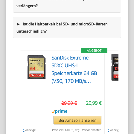
verlängern?
Ist die Haltbarkeit bei SD- und microSD-Karten
unterschiedlich?
ANGEBOT
SanDisk Extreme
SDXC UHS-I
Speicherkarte 64 GB
(V30, 170 MB/s
Übertragung, U3, 4K
UHD Videos, SanDisk
29,99 €
20,99 €
QuickFlow-
Technologie,
wasserdicht, stoßfest,
Bei Amazon ansehen
temperaturbeständig)
*
Anzeige
Preis inkl. MwSt., zzgl. Versandkosten
*
Anzeige