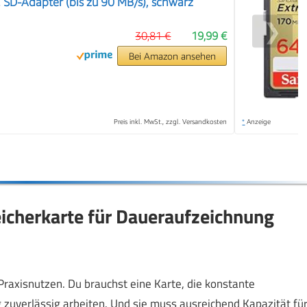
. SD-Adapter (bis zu 90 MB/s), schwarz
❯
30,81 €
19,99 €
Bei Amazon ansehen
Preis inkl. MwSt., zzgl. Versandkosten
*
Anzeige
icherkarte für Daueraufzeichnung
Praxisnutzen. Du brauchst eine Karte, die konstante
 zuverlässig arbeiten. Und sie muss ausreichend Kapazität fü