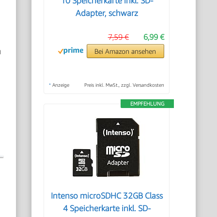
10 Speicherkarte inkl. SD-
Adapter, schwarz
7,59 €
6,99 €
u
Bei Amazon ansehen
*
Anzeige
Preis inkl. MwSt., zzgl. Versandkosten
EMPFEHLUNG
Intenso microSDHC 32GB Class
4 Speicherkarte inkl. SD-