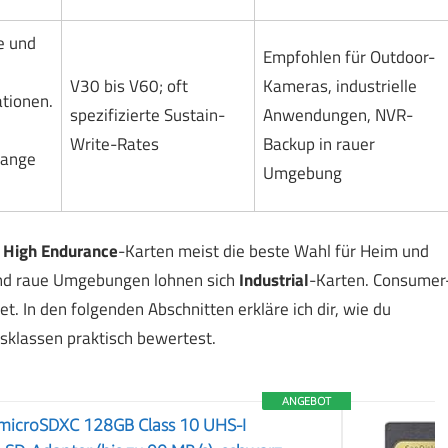
e und
Empfohlen für Outdoor-
V30 bis V60; oft
Kameras, industrielle
ationen.
spezifizierte Sustain-
Anwendungen, NVR-
Write-Rates
Backup in rauer
lange
Umgebung
d
High Endurance
-Karten meist die beste Wahl für Heim und
 und raue Umgebungen lohnen sich
Industrial
-Karten. Consumer
. In den folgenden Abschnitten erkläre ich dir, wie du
klassen praktisch bewertest.
ANGEBOT
microSDXC 128GB Class 10 UHS-I