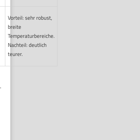
Vorteil: sehr robust,
breite
Temperaturbereiche.
Nachteil: deutlich
teurer.
-
SanDisk Extreme SDXC UHS-I Speicherkarte 64