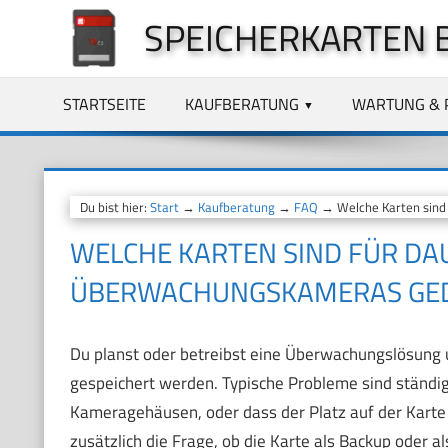
Zum
SPEICHERKARTEN 
Inhalt
springen
STARTSEITE
KAUFBERATUNG
WARTUNG & 
Du bist hier:
Start
→
Kaufberatung
→
FAQ
→ Welche Karten sind
WELCHE KARTEN SIND FÜR DA
ÜBERWACHUNGSKAMERAS GE
Du planst oder betreibst eine Überwachungslösung u
gespeichert werden. Typische Probleme sind ständige
Kameragehäusen, oder dass der Platz auf der Karte
zusätzlich die Frage, ob die Karte als Backup oder a