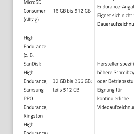
MicroSD
Endurance-Anga
Consumer
16 GB bis 512 GB
Eignet sich nicht 
(Alltag)
Daueraufzeichnu
High
Endurance
(z. B.
SanDisk
Hersteller spezifi
High
höhere Schreibzy
Endurance,
32 GB bis 256 GB;
oder Betriebsstu
Samsung
teils 512 GB
Eignung für
PRO
kontinuierliche
Endurance,
Videoaufzeichnu
Kingston
High
Endurance)