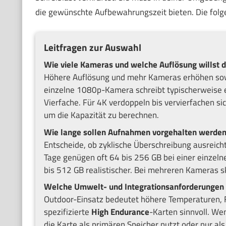
die gewünschte Aufbewahrungszeit bieten. Die folg
Leitfragen zur Auswahl
Wie viele Kameras und welche Auflösung willst d
Höhere Auflösung und mehr Kameras erhöhen sowo
einzelne 1080p-Kamera schreibt typischerweise 
Vierfache. Für 4K verdoppeln bis vervierfachen s
um die Kapazität zu berechnen.
Wie lange sollen Aufnahmen vorgehalten werden
Entscheide, ob zyklische Überschreibung ausreich
Tage genügen oft 64 bis 256 GB bei einer einzel
bis 512 GB realistischer. Bei mehreren Kameras s
Welche Umwelt- und Integrationsanforderungen 
Outdoor-Einsatz bedeutet höhere Temperaturen, F
spezifizierte
High Endurance
-Karten sinnvoll. Wen
die Karte als primären Speicher nutzt oder nur 