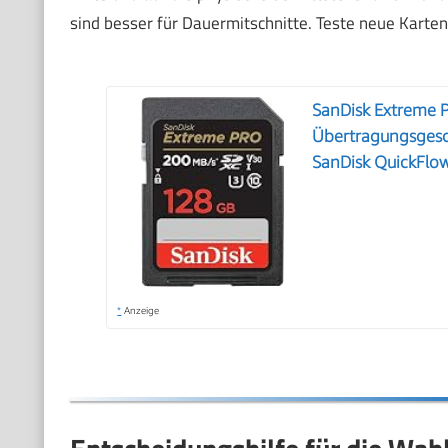
sind besser für Dauermitschnitte. Teste neue Kart
SanDisk Extreme 
Übertragungsgesc
SanDisk QuickFlo
*
Anzeige