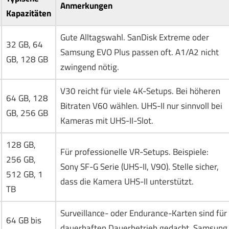
Anmerkungen
Kapazitäten
Gute Alltagswahl. SanDisk Extreme oder
32 GB, 64
Samsung EVO Plus passen oft. A1/A2 nicht
GB, 128 GB
zwingend nötig.
V30 reicht für viele 4K-Setups. Bei höheren
64 GB, 128
Bitraten V60 wählen. UHS-II nur sinnvoll bei
GB, 256 GB
Kameras mit UHS-II-Slot.
128 GB,
Für professionelle VR-Setups. Beispiele:
256 GB,
Sony SF-G Serie (UHS-II, V90). Stelle sicher,
512 GB, 1
dass die Kamera UHS-II unterstützt.
TB
Surveillance- oder Endurance-Karten sind für
64 GB bis
dauerhaften Dauerbetrieb gedacht. Samsung