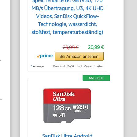
Speicherkarte 64 GB (V30, 170
MB/s Übertragung, U3, 4K UHD
Videos, SanDisk QuickFlow-
Technologie, wasserdicht,
stoßfest, temperaturbeständig)
29,99 €
20,99 €
Bei Amazon ansehen
.
*
Anzeige
Preis inkl. MwSt., zzgl. Versandkosten
ANGEBOT
SanDisk Ultra Android