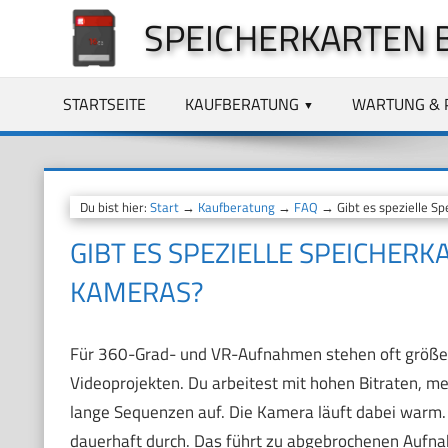
Zum
SPEICHERKARTEN 
Inhalt
springen
STARTSEITE
KAUFBERATUNG
WARTUNG & 
Du bist hier:
Start
→
Kaufberatung
→
FAQ
→ Gibt es spezielle S
GIBT ES SPEZIELLE SPEICHER
KAMERAS?
Für 360-Grad- und VR-Aufnahmen stehen oft größer
Videoprojekten. Du arbeitest mit hohen Bitraten, 
lange Sequenzen auf. Die Kamera läuft dabei warm. U
dauerhaft durch. Das führt zu abgebrochenen Aufn