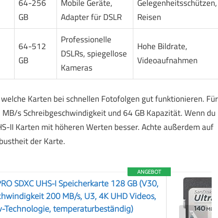
64-256
Mobile Geräte,
Gelegenheitsschützen,
GB
Adapter für DSLR
Reisen
Professionelle
64-512
Hohe Bildrate,
DSLRs, spiegellose
GB
Videoaufnahmen
Kameras
 welche Karten bei schnellen Fotofolgen gut funktionieren. Für
90 MB/s Schreibgeschwindigkeit und 64 GB Kapazität. Wenn du
 UHS-II Karten mit höheren Werten besser. Achte außerdem auf
bustheit der Karte.
ANGEBOT
PRO SDXC UHS-I Speicherkarte 128 GB (V30,
hwindigkeit 200 MB/s, U3, 4K UHD Videos,
w-Technologie, temperaturbeständig)
❯