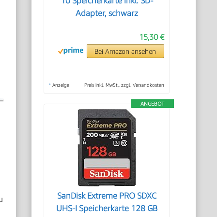
10 Speicherkarte inkl. SD-
Adapter, schwarz
15,30 €
Bei Amazon ansehen
*
Anzeige
Preis inkl. MwSt., zzgl. Versandkosten
ANGEBOT
SanDisk Extreme PRO SDXC
u
UHS-I Speicherkarte 128 GB