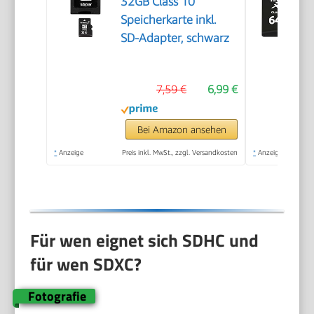
32GB Class 10
Speicherkarte inkl.
SD-Adapter, schwarz
7,59 €
6,99 €
Bei Amazon ansehen
*
Anzeige
Preis inkl. MwSt., zzgl. Versandkosten
*
Anzeige
Für wen eignet sich SDHC und
für wen SDXC?
Fotografie