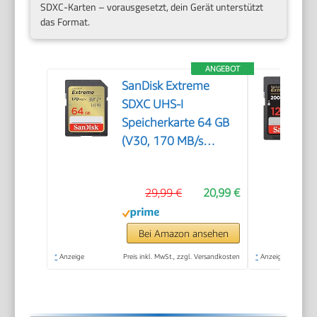
SDXC-Karten – vorausgesetzt, dein Gerät unterstützt
das Format.
ANGEBOT
SanDisk Extreme
SDXC UHS-I
Speicherkarte 64 GB
(V30, 170 MB/s
Übertragung, U3, 4K
UHD Videos, SanDisk
29,99 €
20,99 €
QuickFlow-
Technologie,
wasserdicht, stoßfest,
Bei Amazon ansehen
temperaturbeständig)
*
Anzeige
Preis inkl. MwSt., zzgl. Versandkosten
*
Anzeige