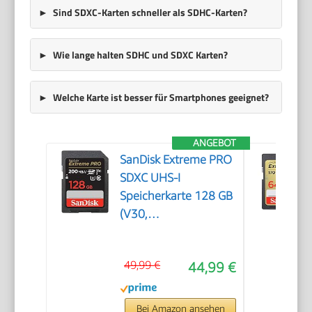
Sind SDXC-Karten schneller als SDHC-Karten?
Wie lange halten SDHC und SDXC Karten?
Welche Karte ist besser für Smartphones geeignet?
ANGEBOT
SanDisk Extreme PRO
SDXC UHS-I
Speicherkarte 128 GB
(V30,
Übertragungsgeschwindigkeit
200 MB/s, U3, 4K
49,99 €
44,99 €
UHD Videos, SanDisk
QuickFlow-
Technologie,
Bei Amazon ansehen