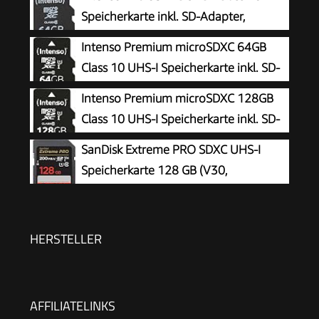
Speicherkarte inkl. SD-Adapter,
schwarz
Intenso Premium microSDXC 64GB
Class 10 UHS-I Speicherkarte inkl. SD-
Adapter (bis zu 90 MB/s), schwarz
Intenso Premium microSDXC 128GB
Class 10 UHS-I Speicherkarte inkl. SD-
Adapter (bis zu 90 MB/s), schwarz
SanDisk Extreme PRO SDXC UHS-I
Speicherkarte 128 GB (V30,
Übertragungsgeschwindigkeit 200
MB/s, U3, 4K UHD Videos, SanDisk QuickFlow-
Technologie, temperaturbeständig)
HERSTELLER
AFFILIATELINKS