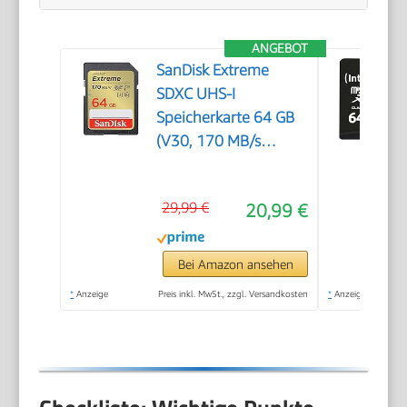
ANGEBOT
SanDisk Extreme
SDXC UHS-I
Speicherkarte 64 GB
(V30, 170 MB/s
Übertragung, U3, 4K
UHD Videos, SanDisk
29,99 €
20,99 €
QuickFlow-
Technologie,
wasserdicht, stoßfest,
Bei Amazon ansehen
temperaturbeständig)
*
Anzeige
Preis inkl. MwSt., zzgl. Versandkosten
*
Anzeige