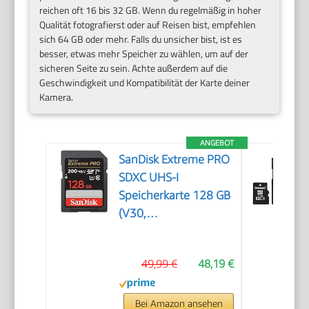
reichen oft 16 bis 32 GB. Wenn du regelmäßig in hoher
Qualität fotografierst oder auf Reisen bist, empfehlen
sich 64 GB oder mehr. Falls du unsicher bist, ist es
besser, etwas mehr Speicher zu wählen, um auf der
sicheren Seite zu sein. Achte außerdem auf die
Geschwindigkeit und Kompatibilität der Karte deiner
Kamera.
ANGEBOT
SanDisk Extreme PRO
SDXC UHS-I
Speicherkarte 128 GB
(V30,
Übertragungsgeschwindigkeit
200 MB/s, U3, 4K
49,99 €
48,19 €
UHD Videos, SanDisk
QuickFlow-
Technologie,
Bei Amazon ansehen